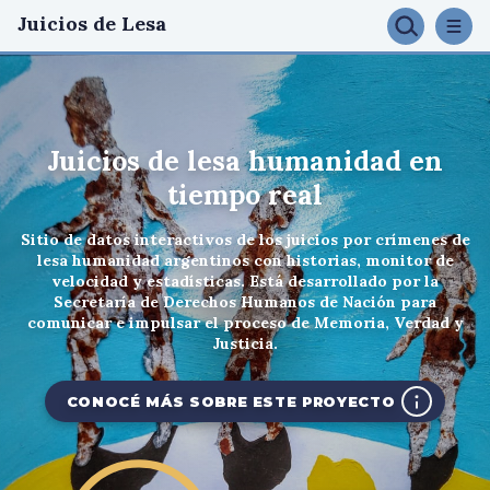
Juicios de Lesa
Juicios de lesa humanidad en
tiempo real
Sitio de datos interactivos de los juicios por crímenes de
lesa humanidad argentinos con historias, monitor de
velocidad y estadísticas. Está desarrollado por la
Secretaría de Derechos Humanos de Nación para
comunicar e impulsar el proceso de Memoria, Verdad y
Justicia.
CONOCÉ MÁS SOBRE ESTE PROYECTO