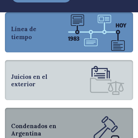
Santiago del Estero
5
Catamarca
4
San Luis
4
Línea de
tiempo
La Pampa
3
Río Negro
2
Juicios en el
exterior
Condenados en
Argentina