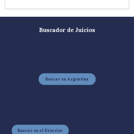
Entre Ríos
13
Mendoza
12
Corrientes
10
Buscador de Juicios
Chaco
9
La Rioja
9
Jujuy
7
Neuquén
7
Buscar en Argentina
Chubut
6
Formosa
5
Misiones
5
San Juan
5
Buscar en el Exterior