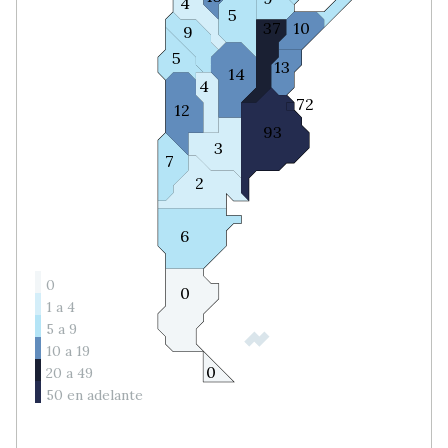
4
5
37
10
9
5
13
14
4
72
12
93
3
7
2
6
0
0
1 a 4
5 a 9
10 a 19
0
20 a 49
50 en adelante