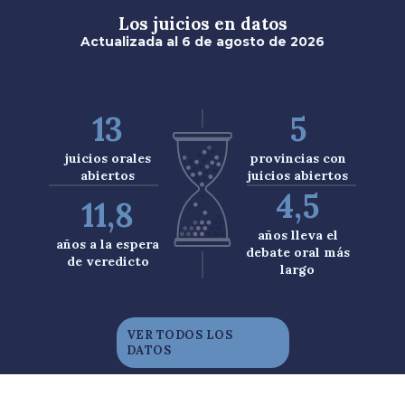
Los juicios en datos
Actualizada al
6
de
agosto
de
2026
13
5
juicios
orales
provincias
con
abiertos
juicios abiertos
4,5
11,8
años
lleva el
años
a la espera
debate oral más
de veredicto
largo
VER TODOS LOS
DATOS